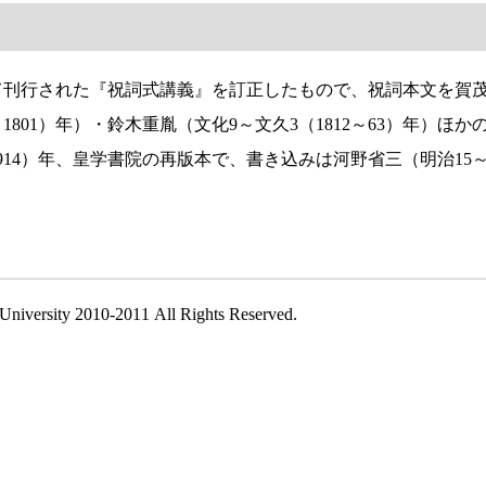
して刊行された『祝詞式講義』を訂正したもので、祝詞本文を
賀
1801）年）・
鈴木重胤
（文化9～文久3（1812～63）年）ほ
914）年、皇学書院の再版本で、書き込みは
河野省三
（明治15～
University 2010-2011 All Rights Reserved.