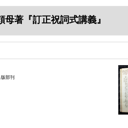
頼母
著
『訂正祝詞式講義』
出版部刊