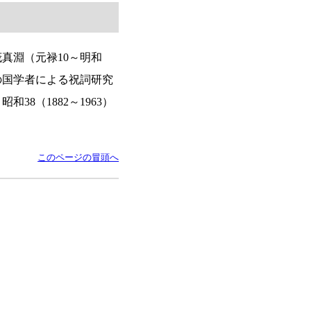
茂真淵
（元禄10～明和
かの国学者による祝詞研究
昭和38（1882～1963）
このページの冒頭へ