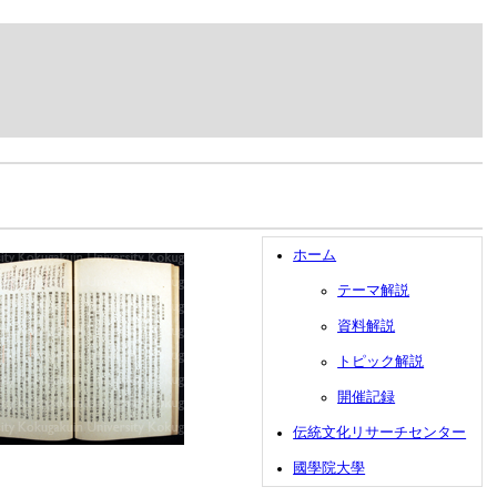
ホーム
テーマ解説
資料解説
トピック解説
開催記録
伝統文化リサーチセンター
國學院大學