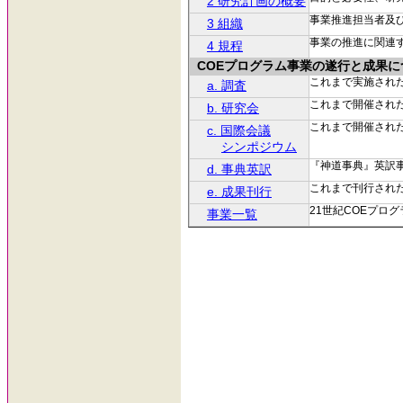
2 研究計画の概要
事業推進担当者及
3 組織
事業の推進に関連
4 規程
COEプログラム事業の遂行と成果に
これまで実施され
a. 調査
これまで開催され
b. 研究会
これまで開催され
c. 国際会議
シンポジウム
『神道事典』英訳
d. 事典英訳
これまで刊行され
e. 成果刊行
21世紀COEプロ
事業一覧