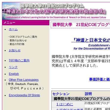
メニュー
國學院大學 21世紀COEプロ
ホーム
・COEプログラムのご案内
『神道と日本文化
・最新のお知らせ
・最近の刊行物
Establishment o
for the Dissemination of 
お知らせ
國學院大學 (大学院文学研究科神道
刊行物のご案内
究所)は平成１４年度「文部科学省2
究拠点として採択されました。
リンク
English
事後評価と拠
Other Five Languages
セクション
説明
Encyclopedia Of Shinto
國學院大学21世紀COEプログラム
21世紀COEプロ
1 はじめに
目的と必要性、研