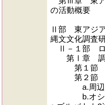
第Ⅲ章 東ア
の活動概要
Ⅱ部 東アジ
縄文文化調査
Ⅱ－１部 ロ
第Ⅰ章 調
第１節 調
第２節 周
a.周辺
b.オシノ