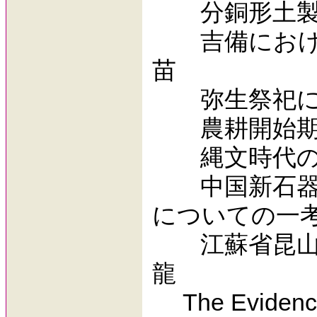
分銅形土製品
吉備における
苗
弥生祭祀にお
農耕開始期の
縄文時代の環
中国新石器時
についての一
江蘇省昆山市
龍
The Evidence of