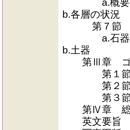
a.概要
b.各層の状況
第７節 
a.石器
b.土器
第Ⅲ章 ゴル
第１節 ゴ
第２節 細
第３節 
第Ⅳ章 総
英文要旨