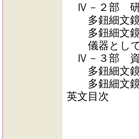
Ⅳ－２部 研
多鈕細文鏡
多鈕細文鏡調
儀器としての
Ⅳ－３部 資
多鈕細文鏡
多鈕細文鏡
英文目次