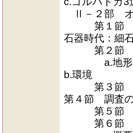
c.ゴルバトカ
Ⅱ－２部 オ
第１節 オ
石器時代：細
第２節 遺
a.地形
b.環境
第３節 調
第４節 調査
第５節 
第６節 遺