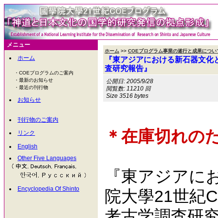
メニュー
ホーム
>>
COEプログラム事業の遂行と成果につい
ホーム
『東アジアにおける新石器文化と日
査研究報告』
・COEプログラムのご案内
・最新のお知らせ
公開日: 2005/9/28
・最近の刊行物
閲覧数: 11210 回
Size 3516 bytes
お知らせ
刊行物のご案内
＊在庫切れの
リンク
English
Other Five Languages
『東アジアに
Encyclopedia Of Shinto
院大學21世紀C
考古学調査研