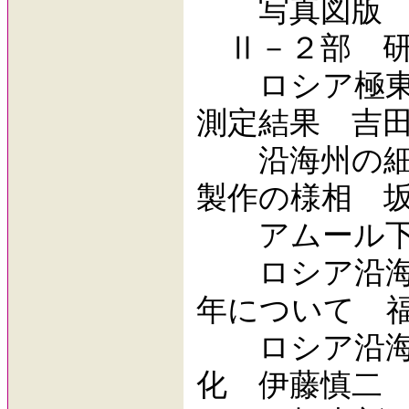
写真図版
Ⅱ－２部 研
ロシア極東先
測定結果 吉
沿海州の細石
製作の様相 
アムール下流
ロシア沿海州
年について 
ロシア沿海地
化 伊藤慎二