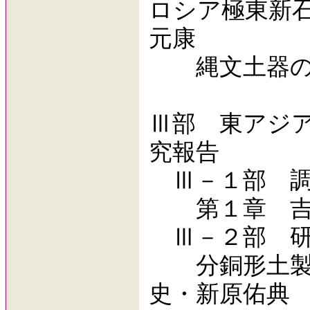
ロシア極東新
元康
縄文土器の器
Ⅲ部 東アジ
究報告
Ⅲ－１部 調
第１章 吉備
Ⅲ－２部 研
分銅形土製品
史・新原佑典