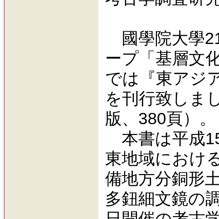
國學院大學21
ープ「基層文
では『東アジ
を刊行致しました
版、380頁）。
本書は平成1
東地域におけ
備地方分銅形
多鈕細文鏡の調
日開催の考古学