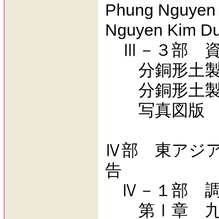
Phung Nguyen
Nguyen Kim D
Ⅲ－３部 資
分銅形土製
分銅形土製
写真図版
Ⅳ部 東アジ
告
Ⅳ－１部 調
第Ⅰ章 九州