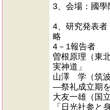
3、会場：國學院
4、研究発表
略
4－1報告者
曽根原理（東
実神道」
山澤 学（筑
―祭礼成立期
大友一雄（国
「日光社参と