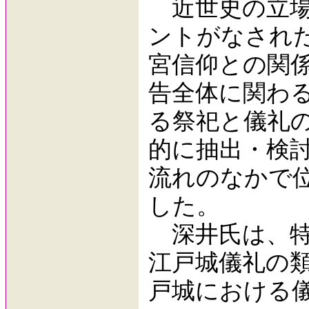
近世史の立場
ントがなされ
宮信仰との関
告全体に関わ
る祭祀と儀礼
的に抽出・検
流れのなかで
した。
深井氏は、特
江戸城儀礼の
戸城における