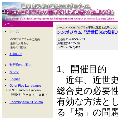
メニュー
ホーム
>>
COEプログラム事業の遂行と成果につい
ホーム
シンポジウム「近世日光の祭祀
公開日: 2005/10/13
・COEプログラムのご案内
閲覧数: 4775 回
・最新のお知らせ
Size 6876 bytes
・最近の刊行物
お知らせ
刊行物のご案内
1、開催目的
リンク
近年、近世史
English
Other Five Languages
総合史の必要
有効な方法と
Encyclopedia Of Shinto
る「場」の問