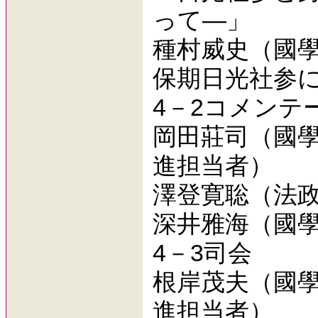
って―」
種村威史（國
保期日光社参
4－2コメンテ
岡田莊司（國
進担当者）
澤登寛聡（法
深井雅海（國
4－3司会
根岸茂夫（國
進担当者）