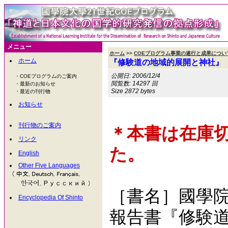
メニュー
ホーム
>>
COEプログラム事業の遂行と成果につい
ホーム
『修験道の地域的展開と神社』
公開日: 2006/12/4
・COEプログラムのご案内
閲覧数: 14297 回
・最新のお知らせ
Size 2872 bytes
・最近の刊行物
お知らせ
刊行物のご案内
＊本書は在庫
リンク
た。
English
Other Five Languages
［書名］國學院
Encyclopedia Of Shinto
報告書『修験