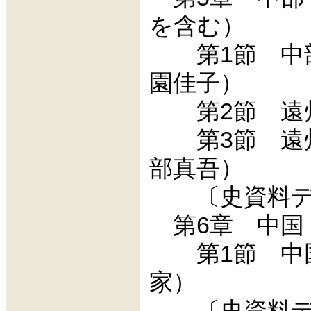
を含む）
第1節 中部
園佳子）
第2節 遠州
第3節 遠州
部真吾）
〔史資料デ
第6章 中国
第1節 中国
家）
〔史資料デ