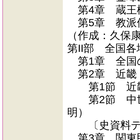
第4章 蔵王
第5章 教派
（作成：久保
第II部 全国
第1章 全国
第2章 近畿
第1節 近畿
第2節 中世
明）
〔史資料デ
第3章 関東