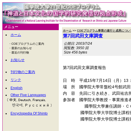
メニュー
ホーム
>>
COEプログラム事業の遂行と成果につい
ホーム
第7回武田文庫調査
公開日: 2003/7/24
・COEプログラムのご案内
閲覧数: 3950 回
・最新のお知らせ
Size 456 bytes
・最近の刊行物
お知らせ
第7回武田文庫調査報告
刊行物のご案内
リンク
日 時 平成15年7月14日（月）13
場 所 國學院大學常盤松4号館武田
English
内 容 先回に引き続き、武田祐吉
Other Five Languages
参加者 國學院大學教授・事業推進
國學院大學兼任講師・ＣＯＥ
國學院大學大学院博士課程後期
Encyclopedia Of Shinto
國學院大學大学院博士課程前期