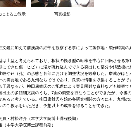
氏によるご教示
写真撮影
細文鏡に加えて前漢鏡の細部を観察する事によって製作地・製作時期の
。
型は土型と考えられており、板状の挽き型の軸棒を中心に回転させる第
型にできた傷・ヒビ）に湯が流れ込んでできる突出した部分や鋳造後の
比較や鈕（孔）の形態と各部における調整状況を観察した。磨滅がほと
一の需要地である九州ならではであり、良質の情報を収集することがで
若干異なるが、柳田康雄氏のご配慮により実見困難な資料なども観察で
出土の多鈕細文鏡のうち、7面の調査を行なうことができたが、今後の
があると考えている。柳田康雄氏を始め各研究機関の方々にも、九州の
々のご教示をいただき、予想以上の成果を得ることができた。
究員・村松洋介（本学大学院博士課程後期）
田芳雅（本学大学院博士課程前期）