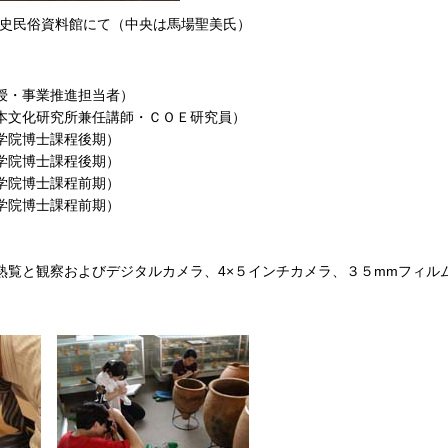
史民俗資料館にて（中央は馬場聖美氏）
授・事業推進担当者）
本文化研究所兼任講師・ＣＯＥ研究員）
学院博士課程後期）
学院博士課程後期）
学院博士課程前期）
学院博士課程前期）
熟覧と観察およびデジタルカメラ、4×５インチカメラ、３５mmフィル