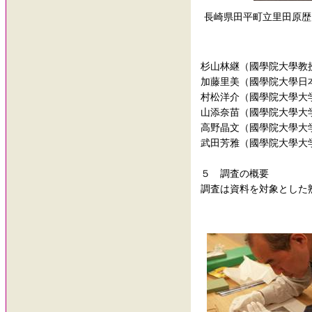
長崎県田平町立里田原歴
杉山林継（國學院大學教
加藤里美（國學院大學日
村松洋介（國學院大學大
山添奈苗（國學院大學大
高野晶文（國學院大學大
武田芳雅（國學院大學大
５ 調査の概要
調査は資料を対象とした