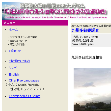
メニュー
ホーム
>>
COEプログラム事業の
ホーム
九州多鈕鏡調査
公開日: 2003/10/10
・COEプログラムのご案内
閲覧数: 6163 回
・最新のお知らせ
Size 4486 bytes
・最近の刊行物
お知らせ
九州多鈕鏡調査報告
刊行物のご案内
リンク
English
Other Five Languages
Encyclopedia Of Shinto