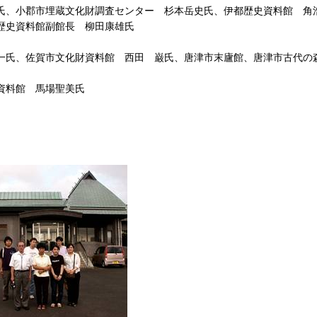
氏、小郡市埋蔵文化財調査センター 杉本岳史氏、伊都歴史資料館 角
州歴史資料館副館長 柳田康雄氏
淳一氏、佐賀市文化財資料館 西田 巌氏、唐津市末廬館、唐津市古
資料館 馬場聖美氏