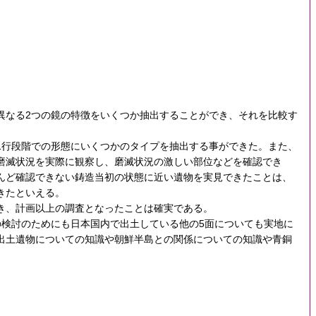
異なる2つの鏡の特徴をいくつか抽出することができ、それを比較す
1行段階での形態にいくつかのタイプを抽出する事ができた。また、
磨滅状況を実際に観察し、磨滅状況の激しい部位などを確認でき
んど確認できない鋳造当初の状態に近い遺物を実見できたことは、
きたといえる。
き、計画以上の調査となったことは確実である。
検討のためにも日本国内で出土している他の5面についても実地に
出土遺物についての知識や朝鮮半島との関係についての知識や青銅