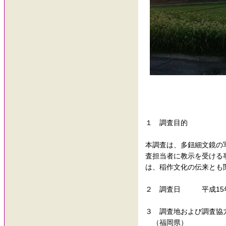
１ 調査目的
本調査は、多鈕細文鏡の
査担当者に教示を受ける
は、稲作文化の伝来とも
２ 調査日 平成15年8
３ 調査地および調査協
（福岡県）