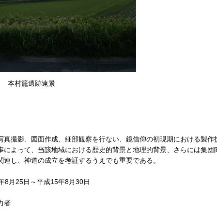
本村籠遺跡遠景
写真撮影、図面作成、細部観察を行ない、鏡信仰の初現期における製作
事によって、当該地域における歴史的背景と地理的背景、さらには集団
関連し、神道の成立を考証するうえでも重要である。
月25日～平成15年8月30日
力者