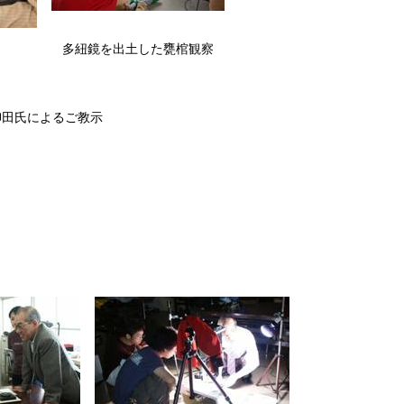
多紐鏡を出土した甕棺観察
柳田氏によるご教示