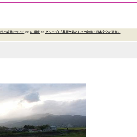
遂行と成果について
>>
a. 調査
>>
グループ1「基層文化としての神道・日本文化の研究」