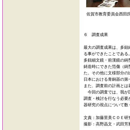
佐賀市教育委員会西田
６ 調査成果
最大の調査成果は、多鈕
る事ができたことである
多鈕細文鏡・前漢鏡の鋳
鋳造時にできた笵傷（鋳
た。その他に文様部分の
日本における青銅器の第
また、調査前の計画とは
今回の調査では、我が国
調査・検討を行なう必要
器研究の視点について数
文責：加藤里美ＣＯＥ研
撮影：高野晶文・武