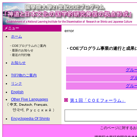
メニュー
error
ホーム
・COEプログラムのご案内
・COEプログラム事業の遂行と成果
・最新のお知らせ
・最近の刊行物
お知らせ
グル
刊行物のご案内
グ
リンク
グル
English
Other Five Languages
第１回「ＣＯＥフォーラム」
Encyclopedia Of Shinto
このページに対するお