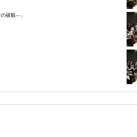
者の祓観—」