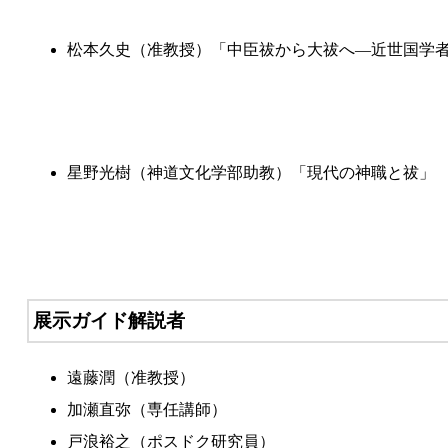
松本久史（准教授）「中臣祓から大祓へ—近世国学
星野光樹（神道文化学部助教）「現代の神職と祓」
展示ガイド解説者
遠藤潤（准教授）
加瀬直弥（専任講師）
戸浪裕之（ポスドク研究員）