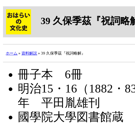
39
久保季茲
『祝詞略
ホーム
»
資料解説
» 39 久保季茲『祝詞略解』
冊子本 6冊
明治15・16（1882・8
年 平田胤雄刊
國學院大學図書館蔵