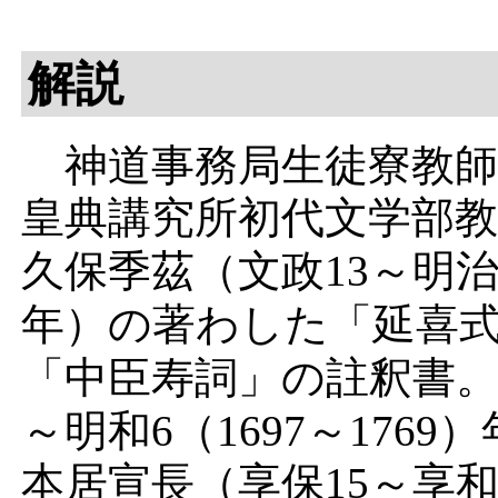
解説
神道事務局生徒寮教師
皇典講究所
初代文学部
久保季茲
（文政13～明治1
年）の著わした
「延喜
「中臣寿詞」
の註釈書
～明和6（1697～1769
本居宣長
（享保15～享和元