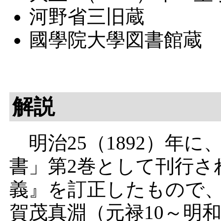
河野省三旧蔵
國學院大學図書館蔵
解説
明治25（1892）年に
書」第2巻として刊行さ
義』を訂正したもので
賀茂真淵
（元禄10～明和6