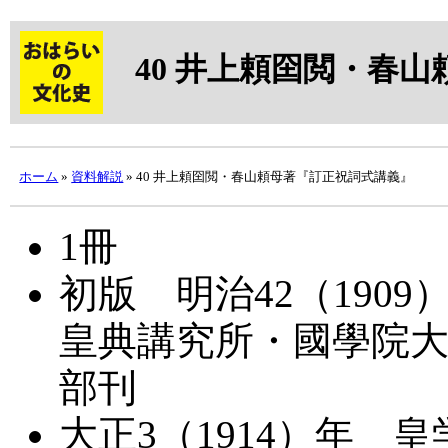
40
井上頼囶
閲・
春山
ホーム
»
資料解説
» 40 井上頼囶閲・春山頼母著『訂正祝詞式講義』
1冊
初版 明治42（190
皇典講究所・國學院
部刊
大正3（1914）年 