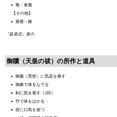
匏
・
食薦
【その他】
黄蘗
・
鍬
『延喜式』巻六
御贖
（天皇の祓）の所作と道具
御服
（荒世）
に
気息
を着す
御麻
で体をなでる
剣に気を着す（2回）
竹で体をはかる
壺に口気を放つ