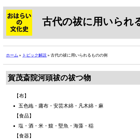
古代の祓に用いられ
ホーム
»
トピック解説
» 古代の祓に用いられるものの例
賀茂斎院
河頭祓
の祓つ物
【布】
五色絁
・庸布・
安芸木綿
・
凡木綿
・麻
【食品】
塩・酒・米・
鰒
・
堅魚
・
海藻
・稲
【食器】