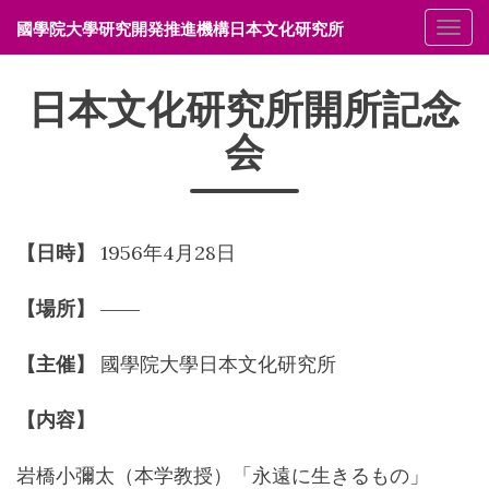
國學院大學研究開発推進機構日本文化研究所
メニ
日本文化研究所開所記念
会
【日時】
1956年4月28日
【場所】
――
【主催】
國學院大學日本文化研究所
【内容】
岩橋小彌太（本学教授）「永遠に生きるもの」