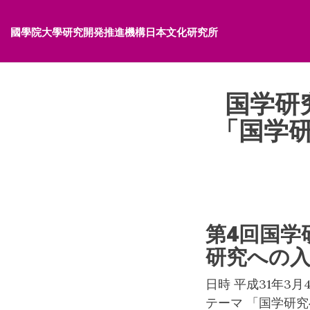
國學院大學研究開発推進機構日本文化研究所
国学研
「国学
第4回国学
研究への
日時 平成31年3月
テーマ 「国学研