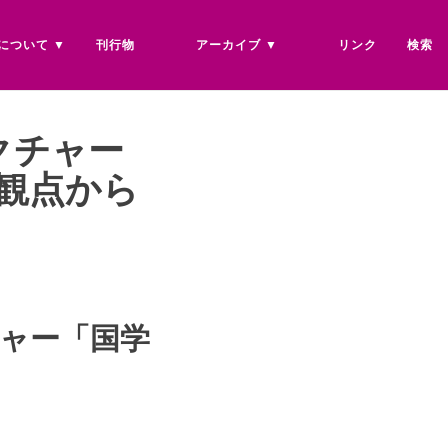
について
刊行物
アーカイブ
リンク
検索
クチャー
観点から
チャー「国学