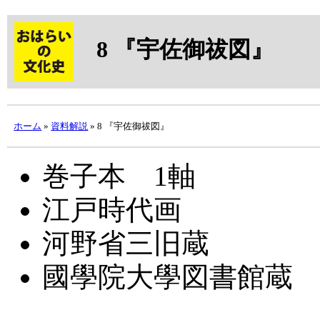
8
『宇佐御祓図』
ホーム
»
資料解説
» 8 『宇佐御祓図』
巻子本 1軸
江戸時代画
河野省三旧蔵
國學院大學図書館蔵