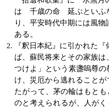
は
千歳
の命
延
ぶといふ
り、平安時代中期には風物
ある。
『釈日本紀』
に引かれた
『
ば、
蘇民将来
とその家族は
つけよ」という素盞嗚尊の
け、災厄から逃れることが
たがって、茅の輪はもとも
のと考えられるが、人がく