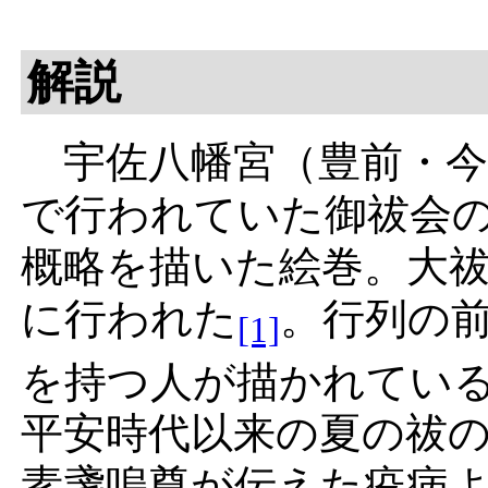
解説
宇佐八幡宮
（豊前・
で行われていた
御祓会
概略を描いた絵巻。
大
に行われた
。行列の
[1]
を持つ人が描かれてい
平安時代以来の夏の
祓
素盞嗚尊
が伝えた疫病