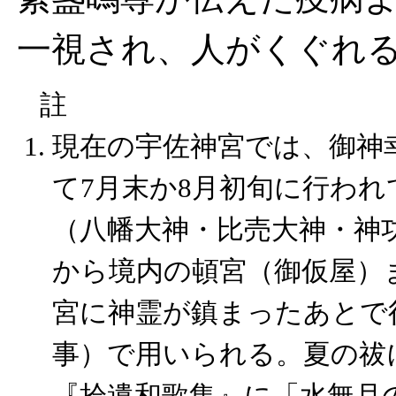
一視され、人がくぐれ
註
現在の宇佐神宮では、
御神
て7月末か8月初旬に行われ
（八幡大神・比売大神・神
から境内の
頓宮（御仮屋）
宮に神霊が鎮まったあとで
事）で用いられる。夏の祓
『拾遺和歌集』
に「
水無月