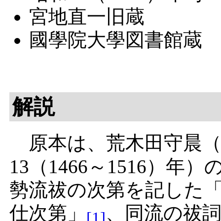
宮地直一旧蔵
國學院大學図書館蔵
解説
原本は、
荒木田守晨
13（1466～1516）
勢流祓の次第を記した
仕次第」
、同流の祓
[1]