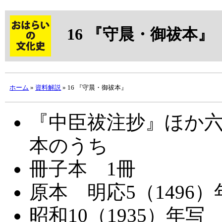
16
『守晨・御祓本』
ホーム
»
資料解説
» 16 『守晨・御祓本』
『中臣祓注抄』ほか
本のうち
冊子本 1冊
原本 明応5（1496）
昭和10（1935）年写