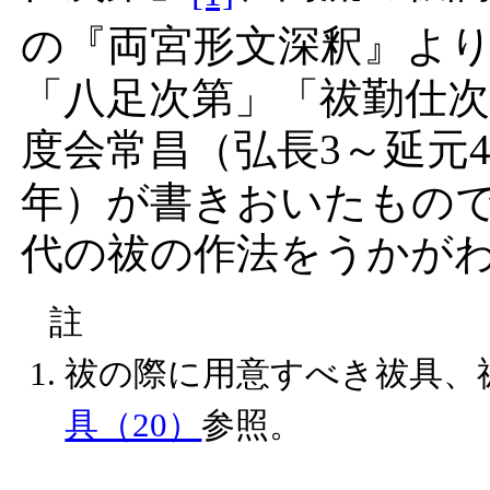
の
『両宮形文深釈』
よ
「八足次第」「祓勤仕
度会常昌
（弘長3～延元4（
年）が書きおいたもの
代の祓の作法をうかが
註
祓の際に用意すべき祓具、
具（20）
参照。