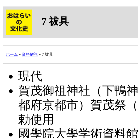
7
祓具
ホーム
»
資料解説
» 7 祓具
現代
賀茂御祖神社（下鴨
都府京都市）賀茂祭
勅使用
國學院大學学術資料