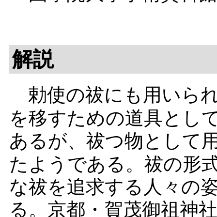
解説
勅使
の
祓
にも用いら
を移すための道具とし
あるが、
祓
つ
物
として
たようである。祓の形
な祓を追求する人々の
る。京都・
賀茂御祖神