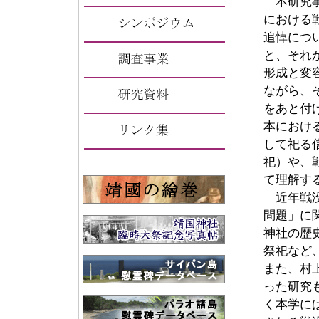
本研究事
における
追悼につ
と、それ
形成と変
ながら、
をあと付
本におけ
して祀る
祀）や、
て理解す
近年戦没
問題」に
神社の歴
祭祀など
また、村
った研究
く本学に