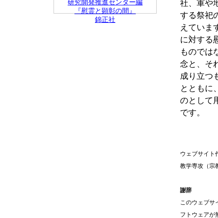
社、軍や
研究開発推進センター編
『慰霊と顕彰の間』
する祭祀
錦正社
えていま
に対する
ものでは
念と、そ
成り立つ
とともに
のとして
です。
ウェブサイト
教学専攻（宗
謝辞
このウェブサ
フトウェアが