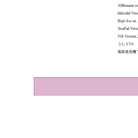
AllRename ve
bkhvalid Versi
Repl-Ace on .
TeraPad Versi
ViX Version 2
うた V3.0
孤島発見機 Versi