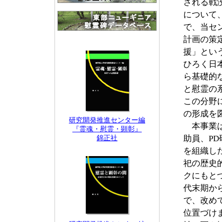
される戦
について
で、当セ
計画の策
援」とい
ひろく日
ら基礎的
と慰霊の
この分野
の形成を
研究開発推進センター編
本事業は
『霊魂・慰霊・顕彰』
助員、P
錦正社
を組織し
祀の歴史
クにもと
代末期か
で、改め
位置づけ