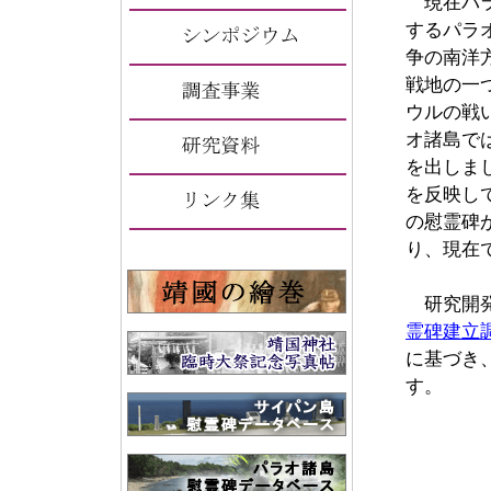
現在パラ
するパラ
争の南洋
戦地の一
ウルの戦
オ諸島で
を出しま
を反映し
の慰霊碑
り、現在
研究開発
霊碑建立
に基づき
す。