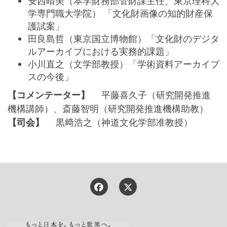
安西晴美（本学財務部管財課主任、東京理科大
学専門職大学院） 「文化財画像の知的財産保
護試案」
田良島哲（東京国立博物館）「文化財のデジタ
ルアーカイブにおける実務的課題」
小川直之（文学部教授）「学術資料アーカイブ
スの今後」
【コメンテーター】
平藤喜久子（研究開発推進
機構講師）、斎藤智明（研究開発推進機構助教）
【司会】
黒﨑浩之（神道文化学部准教授）