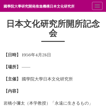
國學院大學研究開発推進機構日本文化研究所
メニ
日本文化研究所開所記念
会
【日時】
1956年4月28日
【場所】
――
【主催】
國學院大學日本文化研究所
【内容】
岩橋小彌太（本学教授）「永遠に生きるもの」