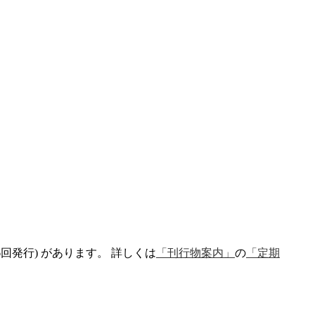
回発行) があります。 詳しくは
「刊行物案内」
の
「定期