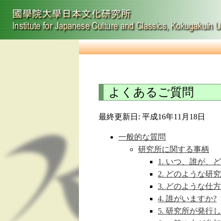
よくあるご質問
最終更新日: 平成16年11月18日
一般的な質問
研究所に関する事柄
1. いつ、誰が
2. どのような研
3. どのような
4. 誰がいますか?
5. 研究所が発