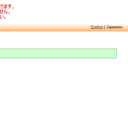
English
| Japanese