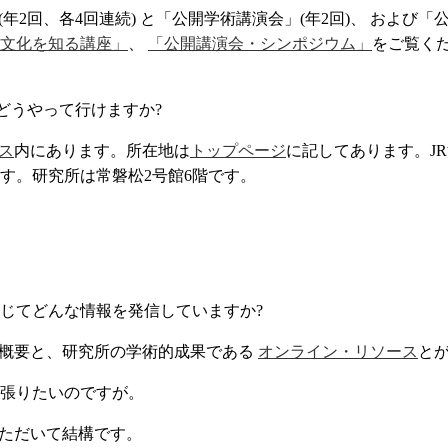
(年2回、各4回連続) と「公開学術講演会」(年2回)、 および
文化を知る講座」
、
「公開講演会・シンポジウム」
をご覧く
どうやって行けますか?
ス
内にあります。所在地は
トップページ
に記してあります。JR
す。研究所は常磐松2号館6階です。
じてどんな情報を発信していますか?
所の概要と、研究所の学術的成果である
オンライン・リソース
と
張りたいのですが。
いただいて結構です。