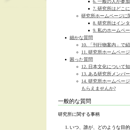
6. 一般の人が参
7. 研究所はどこ
研究所ホームページに
8. 研究所はイ
9. 私のホーム
細かな質問
10. 「刊行物案内」
11. 研究所ホームペ
困った質問
12. 日本文化につい
13. ある研究所メンバ
14. 研究所ホーム
もらえませんか?
一般的な質問
研究所に関する事柄
いつ、誰が、どのような目的