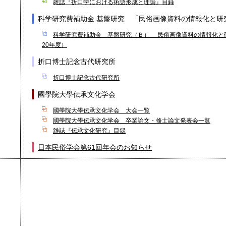
雑誌『折口学における術語形成と理論』目録
科学研究費補助金 基盤研究 「民俗画像資料の情報化と研
科学研究費補助金 基盤研究（Ｂ） 民俗画像資料の情報化と
20年度）
折口博士記念古代研究所
折口博士記念古代研究所
國學院大學伝承文化学会
國學院大學伝承文化学会 大会一覧
國學院大學伝承文化学会 卒業論文・修士論文発表会一覧
雑誌『伝承文化研究』目録
日本民俗学会第61回年会のお知らせ