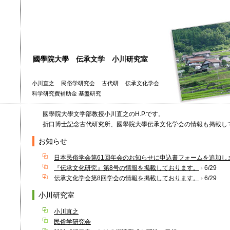
國學院大學 伝承文学 小川研究室
小川直之
民俗学研究会
古代研
伝承文化学会
科学研究費補助金 基盤研究
國學院大學文学部教授小川直之のH.P.です。
折口博士記念古代研究所、國學院大學伝承文化学会の情報も掲載し
お知らせ
日本民俗学会第61回年会のお知らせに申込書フォームを追加し
『伝承文化研究』第8号の
情報を掲載しております。
6/29
伝承文化学会第8回学会の
情報を掲載しております。
6/29
小川研究室
小川直之
民俗学研究会