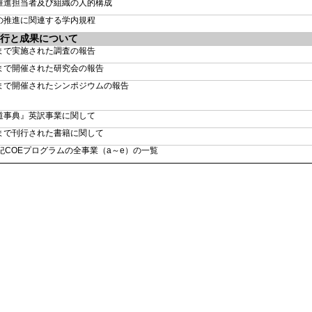
推進担当者及び組織の人的構成
の推進に関連する学内規程
遂行と成果について
まで実施された調査の報告
まで開催された研究会の報告
まで開催されたシンポジウムの報告
道事典』英訳事業に関して
まで刊行された書籍に関して
世紀COEプログラムの全事業（a～e）の一覧