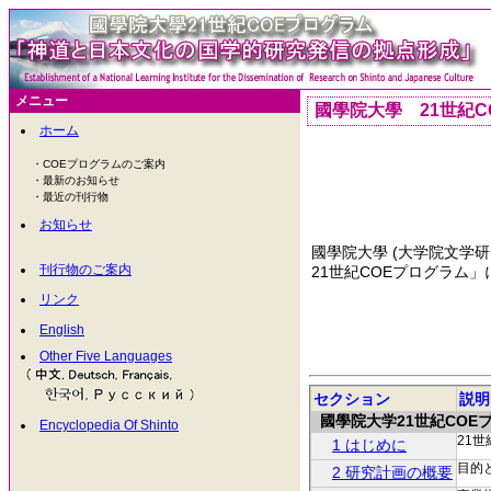
メニュー
國學院大學 21世紀C
ホーム
・COEプログラムのご案内
・最新のお知らせ
・最近の刊行物
お知らせ
國學院大學 (大学院文学
刊行物のご案内
21世紀COEプログラム
リンク
English
Other Five Languages
セクション
説明
國學院大学21世紀COE
Encyclopedia Of Shinto
21
1 はじめに
目的
2 研究計画の概要