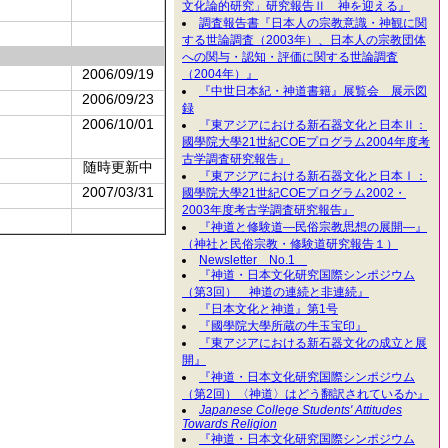
文化論的研究」研究報告Ⅱ 神を迎える』
調査報告書『日本人の宗教意識・神観に関
する世論調査（2003年）、日本人の宗教団体
への関与・認知・評価に関する世論調査
2006/09/19
（2004年）』
『中世日本紀・神道書籍』展覧会 展示図
2006/09/23
録
2006/10/01
『東アジアにおける新石器文化と日本Ⅱ：
國學院大學21世紀COEプログラム2004年度考
古学調査研究報告』
随時更新中
『東アジアにおける新石器文化と日本Ⅰ：
2007/03/31
國學院大學21世紀COEプログラム2002・
2003年度考古学調査研究報告』
『神道と修験道―民俗宗教思想の展開―』
（神社と民俗宗教・修験道研究報告１）
Newsletter No.1
『神道・日本文化研究国際シンポジウム
（第3回） 神道の連続と非連続』
『日本文化と神道』第1号
『國學院大學所蔵の牛玉宝印』
『東アジアにおける新石器文化の成立と展
開』
『神道・日本文化研究国際シンポジウム
（第2回）〈神道〉はどう翻訳されているか』
Japanese College Students' Attitudes
Towards Religion
『神道・日本文化研究国際シンポジウム