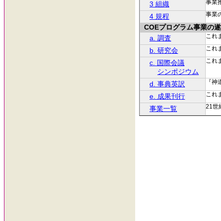
事業
3 組織
事業
4 規程
COEプログラム事業の
これ
a. 調査
これ
b. 研究会
これ
c. 国際会議
シンポジウム
『神
d. 事典英訳
これ
e. 成果刊行
21
事業一覧