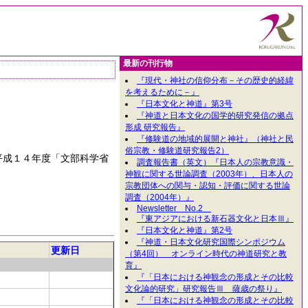
最新の刊行物
『現代・神社の信仰分布－その歴史的経緯
を考えるために－』
『日本文化と神道』第3号
『神道と日本文化の国学的研究発信の拠点
形成 研究報告』
『修験道の地域的展開と神社』（神社と民
俗宗教・修験道研究報告2）
平成１４年度「文部科学省
調査報告書（英文）『日本人の宗教意識・
神観に関する世論調査（2003年）、日本人の
宗教団体への関与・認知・評価に関する世論
調査（2004年）』
Newsletter No.2
『東アジアにおける新石器文化と日本Ⅲ』
『日本文化と神道』第2号
『神道・日本文化研究国際シンポジウム
更新日
（第4回） オンライン時代の神道研究と教
育』
『「日本における神観念の形成とその比較
文化論的研究」研究報告Ⅲ 薩歳の祭り』
『「日本における神観念の形成とその比較