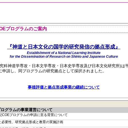
OEプログラムのご案内
『神道と日本文化の国学的研究発信の拠点形成』
Establishment of a National Learning Institute
for the Dissemination of Research on Shinto and Japanese Culture
研究科神道学専攻・日本文学専攻・日本史学専攻及び日本文化研究所)は
」に申請し、同プログラムの研究拠点として採択されました。
事後評価と拠点形成事業の継続について
プログラムの事業運営について
世紀COEプログラムの申請に至る背景について
と必要性、研究拠点形成と教育の実施計画