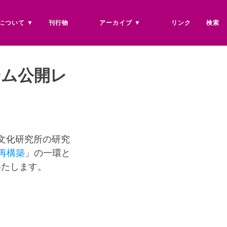
について
刊行物
アーカイブ
リンク
検索
ーム公開レ
本文化研究所の研究
再構築
」の一環と
いたします。