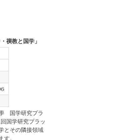
中・禊教と国学」
6
學 国学研究プラ
1回国学研究プラッ
学とその隣接領域
ます。