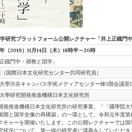
国学研究プラットフォーム公開レクチャー「井上正鐡門
年（2019）11月14日（木）18時半～20時
正鐡門中・禊教と国学」
稔（国際日本文化研究センター共同研究員）
大學渋谷キャンパス学術メディアセンター棟5階会議室0
大學研究開発推進機構日本文化研究所
発推進機構日本文化研究所の研究事業、「「國學院大
展開と国学史像の再構築」の一環として、令和元年度第
クチャーを開催いたします。この公開レクチャーでは国
究状況について、第一線の研究者に講義をしていただき