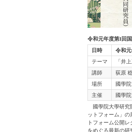
令和元年度第1回
日時
令和元
テーマ
「井上
講師
荻原 
場所
國學院
主催
國學院
國學院大學研究開
ットフォーム」の
トフォーム公開レ
をめぐる最新の研