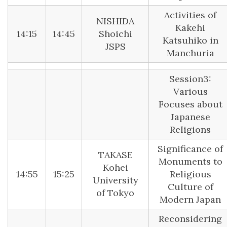
Activities of
NISHIDA
Kakehi
14:15
14:45
Shoichi
Katsuhiko in
JSPS
Manchuria
Session3:
Various
Focuses about
Japanese
Religions
Significance of
TAKASE
Monuments to
Kohei
14:55
15:25
Religious
University
Culture of
of Tokyo
Modern Japan
Reconsidering