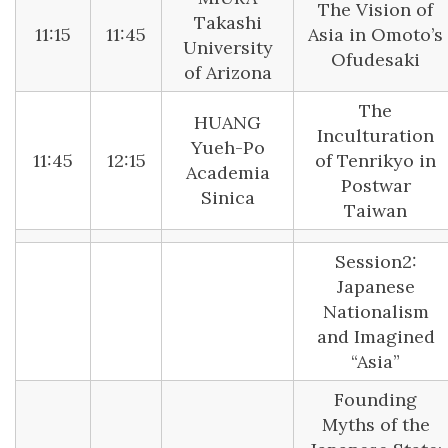
The Vision of
Takashi
11:15
11:45
Asia in Omoto’s
University
Ofudesaki
of Arizona
The
HUANG
Inculturation
Yueh-Po
11:45
12:15
of Tenrikyo in
Academia
Postwar
Sinica
Taiwan
Session2:
Japanese
Nationalism
and Imagined
“Asia”
Founding
Myths of the