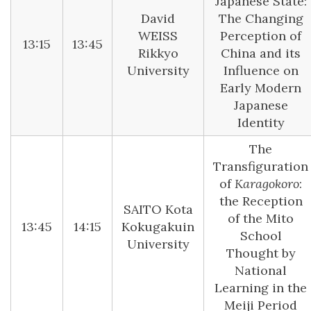
Japanese State:
David
The Changing
WEISS
Perception of
13:15
13:45
Rikkyo
China and its
University
Influence on
Early Modern
Japanese
Identity
The
Transfiguration
of
Karagokoro
:
the Reception
SAITO Kota
of the Mito
13:45
14:15
Kokugakuin
School
University
Thought by
National
Learning in the
Meiji Period