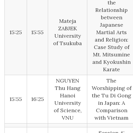
the
Relationship
between
Mateja
Japanese
ZABJEK
15:25
15:55
Martial Arts
University
and Religion:
of Tsukuba
Case Study of
Mt. Mitsumine
and Kyokushin
Karate
NGUYEN
The
Thu Hang
Worshipping of
Hanoi
the Tu Di Gong
15:55
16:25
University
in Japan: A
of Science,
Comparison
VNU
with Vietnam
Session 4: